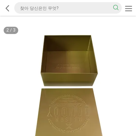
2
/
3