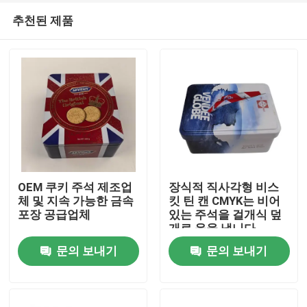
추천된 제품
OEM 쿠키 주석 제조업
장식적 직사각형 비스
체 및 지속 가능한 금속
킷 틴 캔 CMYK는 비어
포장 공급업체
있는 주석을 걸개식 덮
집
개로 윤을 냅니다
문의 보내기
문의 보내기
제품
비디오