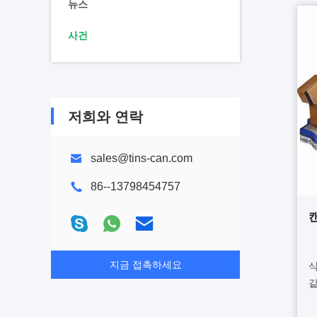
뉴스
사건
저희와 연락
sales@tins-can.com
86--13798454757
지금 접촉하세요
식
같
내