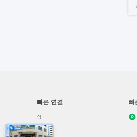
창
기
합
빠른 연결
빠
집
상품