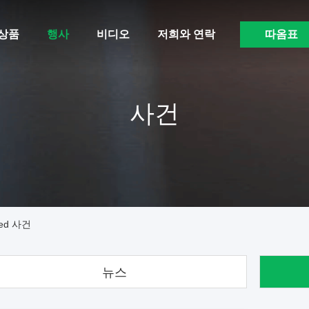
상품
행사
비디오
저희와 연락
따옴표
사건
ited 사건
뉴스