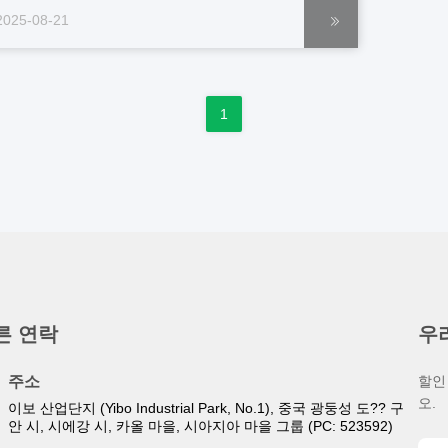
의적인 활용 주석 상자는 뮤직 박스, 장난감, 컵 받침 및
2025-08-21
타 수공예품으로 제작하거나, 미적 매력과 실용성을 결
하여 선물 포장으로 사용할 수 있습니다....
1
른 연락
우
주소
할인
오.
이보 산업단지 (Yibo Industrial Park, No.1), 중국 광둥성 도?? 구
안 시, 시에강 시, 카올 마을, 시아지아 마을 그룹 (PC: 523592)