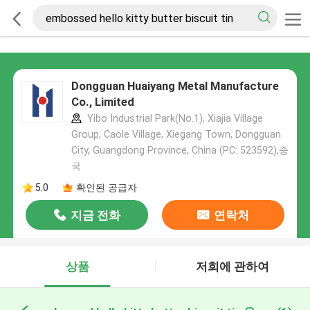
Dongguan Huaiyang Metal Manufacture
Co., Limited
Yibo Industrial Park(No.1), Xiajia Village
Group, Caole Village, Xiegang Town, Dongguan
City, Guangdong Province, China (PC: 523592),중
국
5.0
확인된 공급자
지금 전화
연락처
상품
저희에 관하여