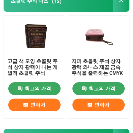
초콜릿 주석 박스
(12)
칸델라 주석이 할 수 있습니다
초콜릿 주석 박스
크기 크리스마스 주석
고급 책 모양 초콜릿 주
지퍼 초콜릿 주석 상자
석 상자 광택이 나는 개
광택 와니스 제곱 금속
차통 주석
별적 초콜릿 주석
주석을 출력하는 CMYK
최고의 가격
최고의 가격
금속 커피 주석
연락처
연락처
비어 있는 쿠키 주석
식품 보관 통