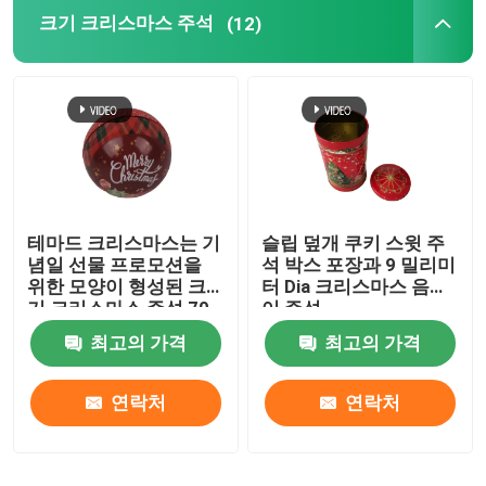
크기 크리스마스 주석
(12)
주석 선물 상자
화장용 주석
주석 도시락
테마드 크리스마스는 기
슬립 덮개 쿠키 스윗 주
둥근 주석 용기
념일 선물 프로모션을
석 박스 포장과 9 밀리미
위한 모양이 형성된 크
터 Dia 크리스마스 음악
기 크리스마스 주석 70
이 주석
직사각형 주석 박스
밀리미터 Dia를 둥글게
최고의 가격
최고의 가격
만듭니다
케케묵은 주석 박스
연락처
연락처
맞춘 주석이 할 수 있습니다