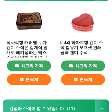
직사각형 캐러멜 누가
Lid와 하아트형 캔디 주
캔디 주석은 걸개식 덮
석 함유기 오프셋 인쇄
개로 패키징하는 박스에
금속 캔디 주석
주석을 입힐 수 있습니
다
최고의 가격
최고의 가격
집
연락처
연락처
제품
칸델라 주석이 할 수 있습니다
(11)
비디오