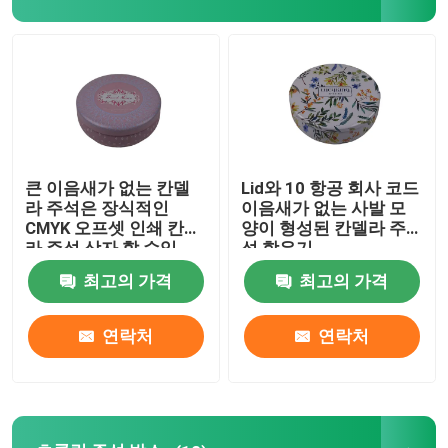
우리 에 관한 것
공장 투어
품질 관리
큰 이음새가 없는 칸델
Lid와 10 항공 회사 코드
라 주석은 장식적인
이음새가 없는 사발 모
CMYK 오프셋 인쇄 칸델
양이 형성된 칸델라 주
저희와 연락
라 주석 상자 할 수있
석 함유기
최고의 가격
최고의 가격
인용 을 요청 하십시오
연락처
연락처
비스킷 주석이 할 수 있습니다
캔디 주석이 할 수 있습니다