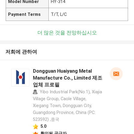
Model Number
HY-314
Payment Terms
T/T, L/C
더 많은 것을 전망하십시오
저희에 관하여
Dongguan Huaiyang Metal
Manufacture Co., Limited 제조
업체 프로필
Yibo Industrial Park(No.1), Xiajia
Village Group, Caole Village,
Xiegang Town, Dongguan City,
Guangdong Province, China (PC:
523592) ,중국
5.0
확인된 공급자