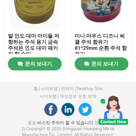
칸델라 주석이 할 수 있습니다
초콜릿 주석 박스
발 인도 대마 아이들 저
미니 마우스 디즈니 써
항하는 주석 용기 금속
클 주석 함유기
주석은 인도 대마 패키
81*29mm 순환 주석 함
징 할 수있
유기
크기 크리스마스 주석
문의 보내기
문의 보내기
차통 주석
홈
사이트맵
연락처
Desktop Site
금속 커피 주석
사이트맵
개인정보 보호 정책
비어 있는 쿠키 주석
품질
비스킷 주석이 할 수 있습니다
중국 공
장.Copyright © 2026 Dongguan Huaiyang Metal
식품 보관 통
Manufacture Co., Limited. All Rights Reserved.