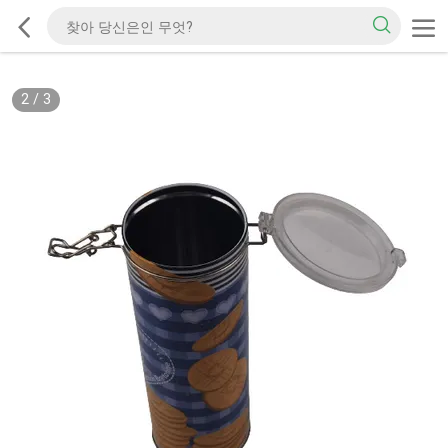
2
/
3