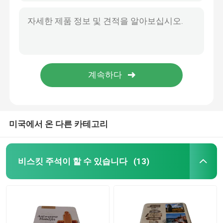
엠보싱 Lid 선물 틴 캔 ISO FDA와 디즈니 주석 선물 상자
클릭 찰칵 소리 선물 주석 상자 우아한 오래가는 사탕 정제는 틴 캔을 제공합니다
칸델라 주석이 할 수 있습니다
접시 크리스마스 디자인 휴가 선물 패키징을 서빙하는 고급 라운드 주석
특별한 선물 주석은 현재 주석을 패키징하는 핸드백 형태 경품 할 수있
초콜릿 주석 박스
재사용할 수 있는 장식적 케케묵은 주석 선물 박스 포장 오래가 매력적입니다
특정 개인 앞 주석 함유기를 출력하는 트레이 CMYK를 서빙하는 OEM ODM 직사각형 주석
크기 크리스마스 주석
차통 주석
미국에서 온 다른 카테고리
금속 커피 주석
비스킷 주석이 할 수 있습니다
(13)
비어 있는 쿠키 주석
식품 보관 통