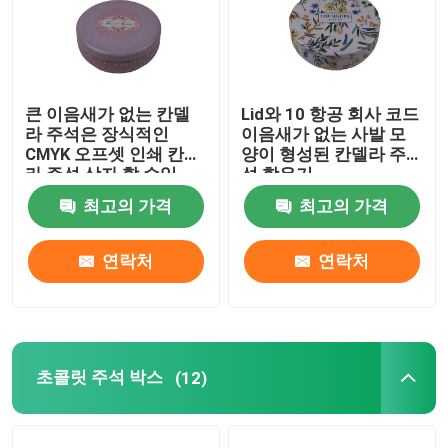
큰 이음새가 없는 칸델
Lid와 10 항공 회사 코드
라 주석은 장식적인
이음새가 없는 사발 모
CMYK 오프셋 인쇄 칸델
양이 형성된 칸델라 주
라 주석 상자 할 수있
석 함유기
최고의 가격
최고의 가격
연락처
연락처
초콜릿 주석 박스
(12)