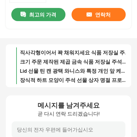
최고의 가격
연락처
개별적 기웃거리며 돌아다니는 사탕 과자 주석 사탕 선물 주석 OEM ODM
우리 에 관한 것
쌓아 올릴 수 있는 식품 저장실은 95*70mm 팝콘 주석 버킷 식품 등급에 주석을 입힙니다
비어 있는 틴 캔 직사각형 큰 월병 주석 상자를 출력하는 주문 제작된 CMYK
공장 투어
특정 개인 앞 식품 등급 견과류는 견과류를 위한 걸개식 덮개가 패키징하면서 캔디 박스에 주석을 입힙니다
직사각형이어서 꽉 채워지세요 식품 저장실 주석 미끄러져 움직이는 최고 사탕 주석 박스
품질 관리
크기 주문 제작된 제곱 금속 식품 저장실 주석은 Lid로 하 할 수 있습니다
Lid 선물 틴 캔 광택 와니스와 특정 개인 앞 케케묵은 비누 주석 상자
저희와 연락
장식적 하트 모양이 주석 선물 상자 명절 프로모션 선물 금속 주석 패키징
가늘고 긴 행거 명절 초콜릿 선물 상자와 주문 설계 할로윈 달걀 모양의 주석
인용 을 요청 하십시오
Lid에 코인 슬롯과 주석을 구하는 둥근 작은 주석 선물 상자 돈
메시지를 남겨주세요
다목적 패키징 OEM ODM을 위한 큰 직사각형 기념일 선물 주석 박스 세트
곧 다시 연락 드리겠습니다!
비스킷 주석이 할 수 있습니다
달걀 모양 맞춘 3D 엠보싱 주석 선물 상자 장식적 특정 경우
걸개식 덮개 경품 기념품과 오래가는 직사각형 경품 틴 캔
캔디 주석이 할 수 있습니다
Lid와 분배기와 CMYK PMS 인쇄된 주석 선물 상자