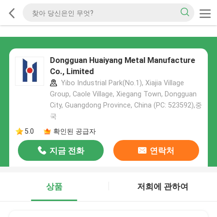
Dongguan Huaiyang Metal Manufacture
Co., Limited
Yibo Industrial Park(No.1), Xiajia Village
Group, Caole Village, Xiegang Town, Dongguan
City, Guangdong Province, China (PC: 523592),중
국
5.0
확인된 공급자
지금 전화
연락처
상품
저희에 관하여