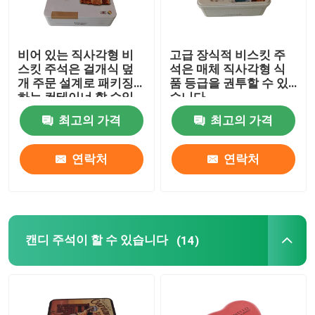
주석 선물 상자
비어 있는 직사각형 비
고급 장식적 비스킷 주
스킷 주석은 걸개식 덮
석은 매체 직사각형 식
화장용 주석
개 주문 설계로 패키징
품 등급을 권투할 수 있
하는 컨테이너 할 수있
습니다
최고의 가격
최고의 가격
주석 도시락
연락처
연락처
둥근 주석 용기
직사각형 주석 박스
캔디 주석이 할 수 있습니다
(14)
케케묵은 주석 박스
맞춘 주석이 할 수 있습니다