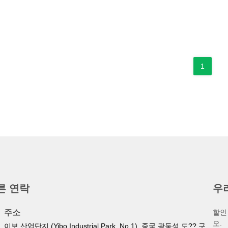
1
른 연락
우
주소
할인
오.
이보 산업단지 (Yibo Industrial Park, No.1), 중국 광둥성 도?? 구