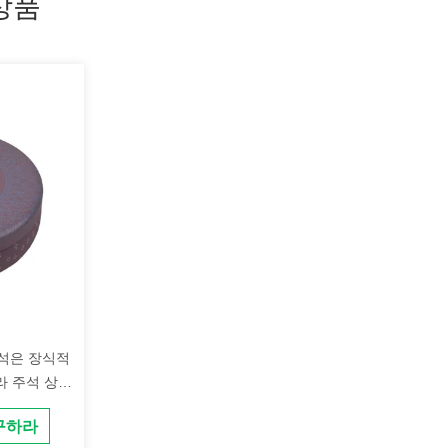
 상품
주석은 장식적
라 주석 상자
 구하라