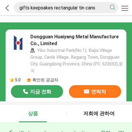
Dongguan Huaiyang Metal Manufacture
Co., Limited
Yibo Industrial Park(No.1), Xiajia Village
Group, Caole Village, Xiegang Town, Dongguan
City, Guangdong Province, China (PC: 523592),중
국
5.0
확인된 공급자
지금 전화
연락처
상품
저희에 관하여