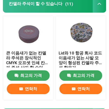
칸델라 주석이 할 수 있습니다
(11)
칸델라 주석이 할 수 있습니다
초콜릿 주석 박스
크기 크리스마스 주석
큰 이음새가 없는 칸델
Lid와 10 항공 회사 코드
라 주석은 장식적인
이음새가 없는 사발 모
차통 주석
CMYK 오프셋 인쇄 칸델
양이 형성된 칸델라 주
라 주석 상자 할 수있
석 함유기
금속 커피 주석
최고의 가격
최고의 가격
연락처
연락처
비어 있는 쿠키 주석
식품 보관 통