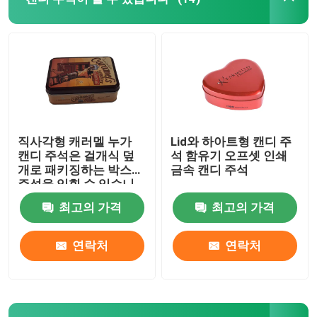
우리 에 관한 것
공장 투어
품질 관리
직사각형 캐러멜 누가
Lid와 하아트형 캔디 주
캔디 주석은 걸개식 덮
석 함유기 오프셋 인쇄
개로 패키징하는 박스에
금속 캔디 주석
저희와 연락
주석을 입힐 수 있습니
다
최고의 가격
최고의 가격
인용 을 요청 하십시오
연락처
연락처
비스킷 주석이 할 수 있습니다
캔디 주석이 할 수 있습니다