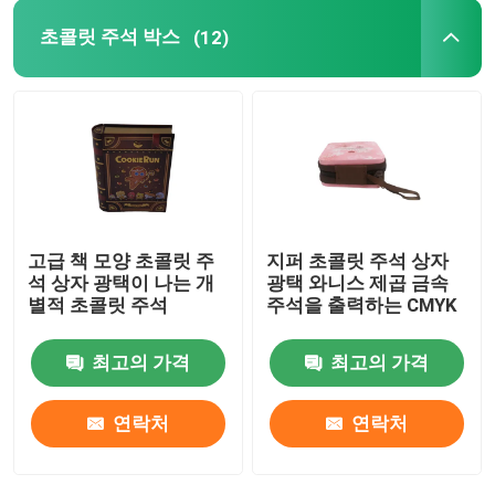
초콜릿 주석 박스
(12)
주석 선물 상자
화장용 주석
주석 도시락
고급 책 모양 초콜릿 주
지퍼 초콜릿 주석 상자
둥근 주석 용기
석 상자 광택이 나는 개
광택 와니스 제곱 금속
별적 초콜릿 주석
주석을 출력하는 CMYK
직사각형 주석 박스
최고의 가격
최고의 가격
케케묵은 주석 박스
연락처
연락처
맞춘 주석이 할 수 있습니다