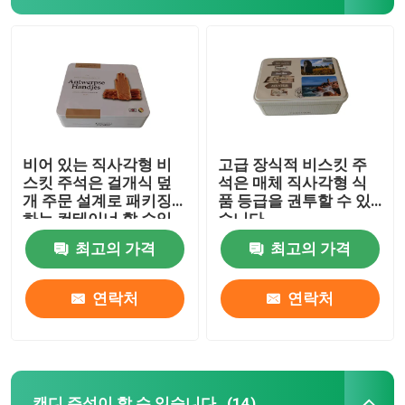
비어 있는 직사각형 비
고급 장식적 비스킷 주
스킷 주석은 걸개식 덮
석은 매체 직사각형 식
개 주문 설계로 패키징
품 등급을 권투할 수 있
하는 컨테이너 할 수있
습니다
최고의 가격
최고의 가격
집
연락처
연락처
제품
비디오
캔디 주석이 할 수 있습니다
(14)